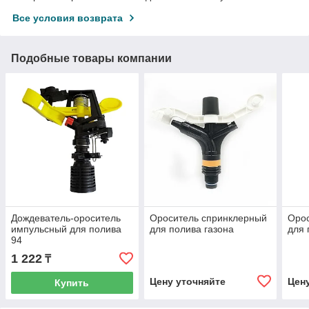
Все условия возврата
Подобные товары компании
Дождеватель-ороситель
Ороситель спринклерный
Оро
импульсный для полива
для полива газона
для 
94
1 222
₸
Цену уточняйте
Цен
Купить