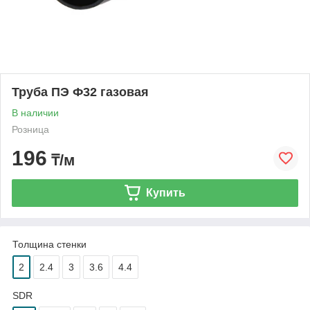
Труба ПЭ Ф32 газовая
В наличии
Розница
196
₸/м
Купить
Толщина стенки
2
2.4
3
3.6
4.4
SDR