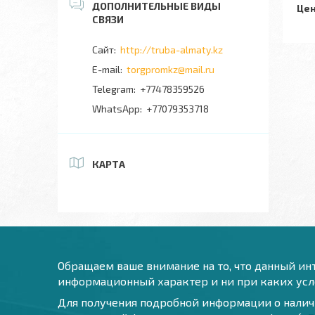
Цен
http://truba-almaty.kz
torgpromkz@mail.ru
+77478359526
+77079353718
КАРТА
Обращаем ваше внимание на то, что данный инт
информационный характер и ни при каких усло
Для получения подробной информации о наличи