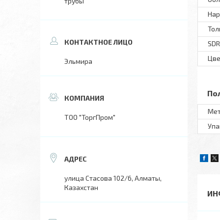
трубы
Нар
Тол
SDR
Цве
Эльмира
По
Мет
ТОО "ТоргПром"
Упа
улица Стасова 102/6, Алматы,
Казахстан
ИН