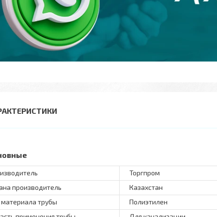
РАКТЕРИСТИКИ
новные
изводитель
Торгпром
ана производитель
Казахстан
 материала трубы
Полиэтилен
асть применения трубы
Для канализации