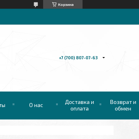
Корзина
+7 (700) 807-07-63
Доставка и
Возврат и
ты
О нас
оплата
обмен