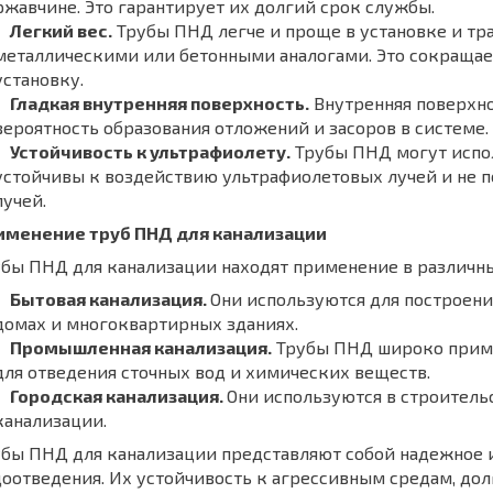
ржавчине. Это гарантирует их долгий срок службы.
Легкий вес.
Трубы ПНД легче и проще в установке и тр
металлическими или бетонными аналогами. Это сокращае
установку.
Гладкая внутренняя поверхность.
Внутренняя поверхно
вероятность образования отложений и засоров в системе.
Устойчивость к ультрафиолету.
Трубы ПНД могут испол
устойчивы к воздействию ультрафиолетовых лучей и не
лучей.
именение труб ПНД для канализации
бы ПНД для канализации находят применение в различны
Бытовая канализация.
Они используются для построени
домах и многоквартирных зданиях.
Промышленная канализация.
Трубы ПНД широко прим
для отведения сточных вод и химических веществ.
Городская канализация.
Они используются в строитель
канализации.
бы ПНД для канализации представляют собой надежное 
оотведения. Их устойчивость к агрессивным средам, дол