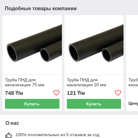
Подобные товары компании
Труба ПНД для
Труба ПНД для
Тру
канализации 75 мм
канализации 20 мм
кана
748
121
₸/м
₸/м
Цен
Купить
Купить
О нас
100% положительных из 5 отзывов за год