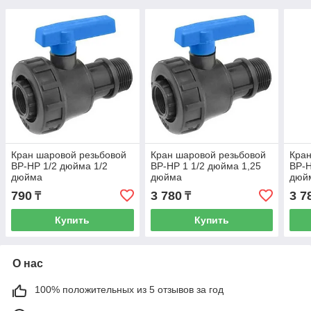
Кран шаровой резьбовой
Кран шаровой резьбовой
Кран
ВР-НР 1/2 дюйма 1/2
ВР-НР 1 1/2 дюйма 1,25
ВР-Н
дюйма
дюйма
дюй
790
3 780
3 7
₸
₸
Купить
Купить
О нас
100% положительных из 5 отзывов за год