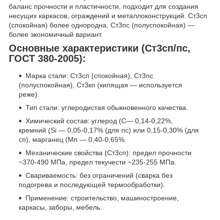
баланс прочности и пластичности, подходит для создания
несущих каркасов, ограждений и металлоконструкций. Ст3сп
(спокойная) более однородна, Ст3пс (полуспокойная) —
более экономичный вариант.
Основные характеристики (Ст3сп/пс,
ГОСТ 380-2005):
Марка стали: Ст3сп (спокойная), Ст3пс
(полуспокойная), Ст3кп (кипящая — используется
реже).
Тип стали: углеродистая обыкновенного качества.
Химический состав: углерод (C— 0,14-0,22%,
кремний (Si — 0,05-0,17% (для пс) или 0,15-0,30% (для
сп), марганец (Mn — 0,40-0,65%.
Механические свойства (Ст3сп): предел прочности
~370-490 МПа, предел текучести ~235-255 МПа.
Свариваемость: без ограничений (сварка без
подогрева и последующей термообработки).
Применение: строительство, машиностроение,
каркасы, заборы, мебель.