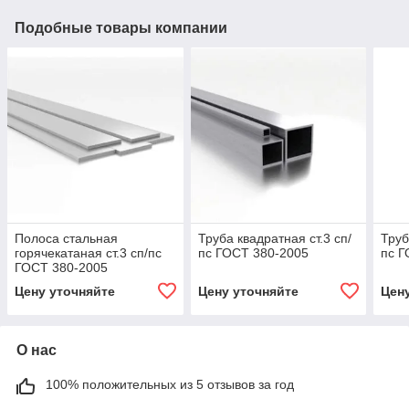
Подобные товары компании
Полоса стальная
Труба квадратная ст.3 сп/
Труб
горячекатаная ст.3 сп/пс
пс ГОСТ 380-2005
пс Г
ГОСТ 380-2005
Цену уточняйте
Цену уточняйте
Цен
О нас
100% положительных из 5 отзывов за год