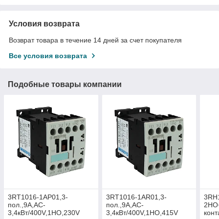
Условия возврата
Возврат товара в течение 14 дней за счет покупателя
Все условия возврата
Подобные товары компании
3RT1016-1AP01,3-
3RT1016-1AR01,3-
3RH
пол.,9A,AC-
пол.,9A,AC-
2НО
3,4кВт/400V,1НО,230V
3,4кВт/400V,1НО,415V
конт