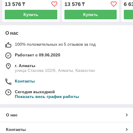
AC,50/60Гц,типоразмер
AC,50/60Гц,типоразмер
S00,
13 576
13 576
6 6
₸
₸
S00,винтовые
S00,винтовые
винт
клеммы,IP20 (ЭТ)
клеммы,IP20 (ЭТ)
Купить
Купить
О нас
100% положительных из 5 отзывов за год
Работает с 09.06.2020
г. Алматы
улица Стасова 102/6, Алматы, Казахстан
Контакты
Сегодня выходной
Показать весь график работы
О нас
Контакты