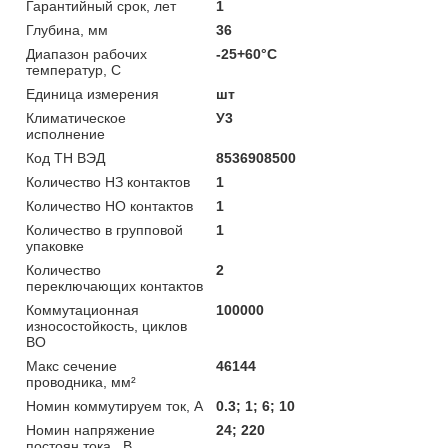
Гарантийный срок, лет
1
Глубина, мм
36
Диапазон рабочих
-25+60°C
температур, С
Единица измерения
шт
Климатическое
У3
исполнение
Код ТН ВЭД
8536908500
Количество НЗ контактов
1
Количество НО контактов
1
Количество в групповой
1
упаковке
Количество
2
переключающих контактов
Коммутационная
100000
износостойкость, циклов
ВО
Макс сечение
46144
проводника, мм²
Номин коммутируем ток, А
0.3; 1; 6; 10
Номин напряжение
24; 220
постоян тока , В