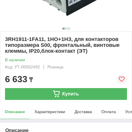
3RH1911-1FA11, 1НО+1НЗ, для контакторов
типоразмера S00, фронтальный, винтовые
клеммы, IP20,блок-контакт (ЭТ)
В наличии
Код: УТ-00002492
Розница
6 633
₸
Купить
Описание
Характеристики
Доставка
Оплата
Усл
Описание