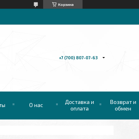
Корзина
+7 (700) 807-07-63
Доставка и
Возврат и
ты
О нас
оплата
обмен