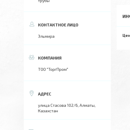
трубы
ИН
Цен
Эльмира
ТОО "ТоргПром"
улица Стасова 102/6, Алматы,
Казахстан