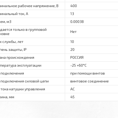
инальное рабочее напряжение, В
400
инальный ток, А
13
ем, м3
0.00038
дается только в групповой
Нет
ковке
к службы, лет
10
пень защиты, IP
20
ана происхождения
РОССИЯ
пература эксплуатации
-25 +60°C
 подключения
при помощи винтов
 подключения силовой цепи
винтовое соединение
 тока катушки управления
AC
ина, мм
45