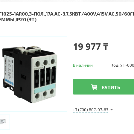
T1025-1AR00,3-ПОЛ.,17A,AC-3,7,5КВТ/400V,415V AC,50/
ЕММЫ,IP20 (ЭТ)
19 977 ₸
В наличии
Код:
УТ-00
КУПИТЬ
+7 (700) 807-07-63