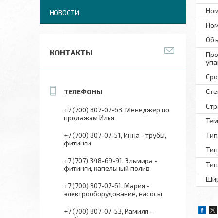
Ном
НОВОСТИ
Ном
Объ
КОНТАКТЫ
Про
упа
Сро
Сте
Стр
+7 (700) 807-07-63
Менеджер по
продажам Илья
Тем
+7 (700) 807-07-51
Инна - трубы,
Тип
фитинги
Тип
+7 (707) 348-69-91
Эльмира -
Тип
фитинги, капельный полив
Шир
+7 (700) 807-07-61
Мария -
электрооборудование, насосы
+7 (700) 807-07-53
Рамиля -