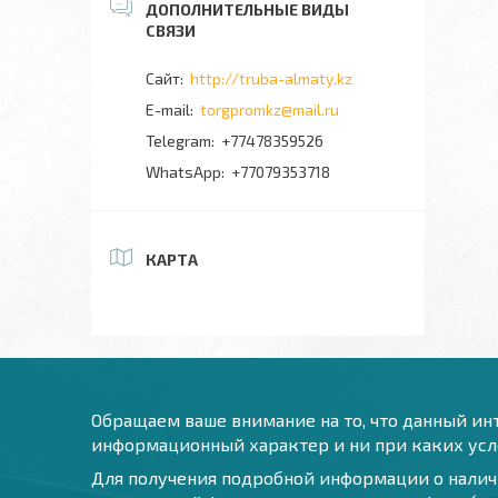
http://truba-almaty.kz
torgpromkz@mail.ru
+77478359526
+77079353718
КАРТА
Обращаем ваше внимание на то, что данный инт
информационный характер и ни при каких усло
Для получения подробной информации о наличи