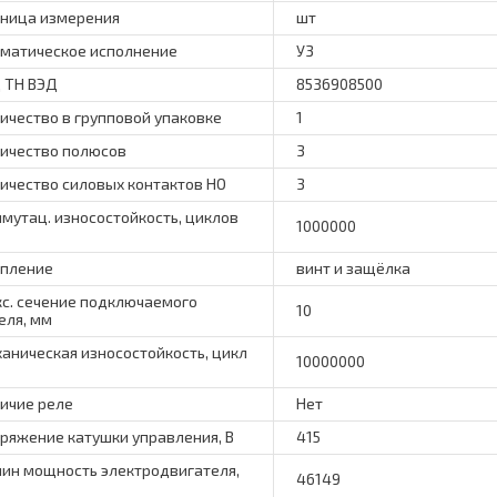
ница измерения
шт
матическое исполнение
У3
 ТН ВЭД
8536908500
ичество в групповой упаковке
1
ичество полюсов
3
ичество силовых контактов НО
3
мутац. износостойкость, циклов
1000000
пление
винт и защёлка
с. сечение подключаемого
10
еля, мм
аническая износостойкость, цикл
10000000
ичие реле
Нет
ряжение катушки управления, В
415
ин мощность электродвигателя,
46149