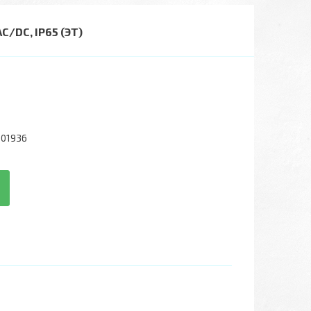
/DC, IP65 (ЭТ)
001936