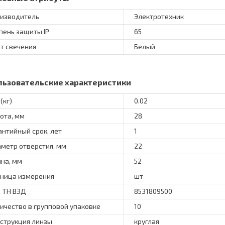
изводитель
Электротехник
пень защиты IP
65
т свечения
Белый
льзовательские характеристики
(кг)
0.02
ота, мм
28
антийный срок, лет
1
метр отверстия, мм
22
на, мм
52
ница измерения
шт
 ТН ВЭД
8531809500
ичество в групповой упаковке
10
струкция линзы
круглая