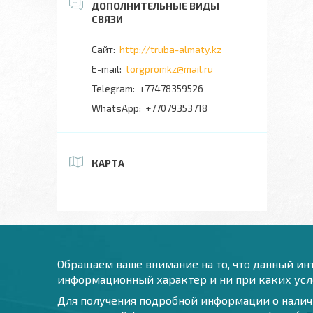
http://truba-almaty.kz
torgpromkz@mail.ru
+77478359526
+77079353718
КАРТА
Обращаем ваше внимание на то, что данный инт
информационный характер и ни при каких усло
Для получения подробной информации о наличи