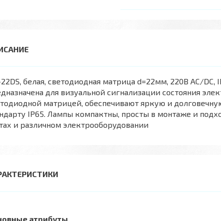
22DS, белая, светодиодная матрица d=22мм, 220В AC/DC, I
дназначена для визуальной сигнализации состояния эле
етодиодной матрицей, обеспечивают яркую и долговечну
ндарту IP65. Лампы компактны, просты в монтаже и подхо
тах и различном электрооборудовании
РАКТЕРИСТИКИ
новные атрибуты