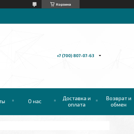
Корзина
+7 (700) 807-07-63
Доставка и
Возврат и
ты
О нас
оплата
обмен