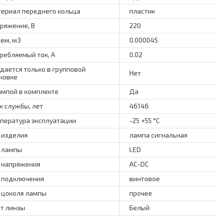
ериал переднего кольца
пластик
ряжение, В
220
ем, м3
0.000045
ребляемый ток, А
0.02
дается только в групповой
Нет
ковке
ампой в комплекте
Да
к службы, лет
46146
пература эксплуатации
-25 +55 °C
 изделия
лампа сигнальная
 лампы
LED
 напряжения
AC-DC
 подключения
винтовое
 цоколя лампы
прочее
т линзы
Белый