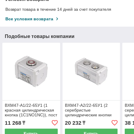
Возврат товара в течение 14 дней за счет покупателя
Все условия возврата
Подобные товары компании
BXM47-A1/22-65У1 (1
BXM47-A2/22-65У1 (2
BXM4
красная цилиндрическая
серебристые
сер
кнопка (1C1NO1NC)), пост
цилиндрические кнопки
цили
управления (ЭТ)
(1C1NO1NC)), пост
(1C1
11 268
20 232
38 
₸
₸
управления (ЭТ)
упра
Купить
Купить