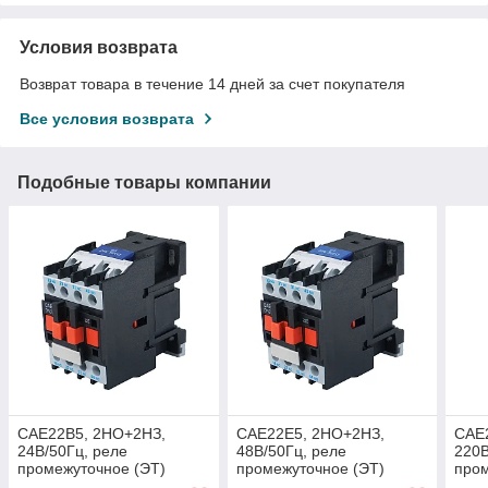
Условия возврата
Возврат товара в течение 14 дней за счет покупателя
Все условия возврата
Подобные товары компании
CAE22B5, 2НО+2НЗ,
CAE22E5, 2НО+2НЗ,
CAE
24В/50Гц, реле
48В/50Гц, реле
220В
промежуточное (ЭТ)
промежуточное (ЭТ)
пром