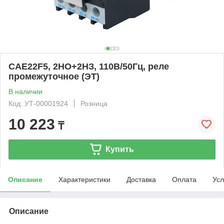
CAE22F5, 2НО+2НЗ, 110В/50Гц, реле
промежуточное (ЭТ)
В наличии
Код: УТ-00001924
Розница
10 223
₸
Купить
Описание
Характеристики
Доставка
Оплата
Усл
Описание