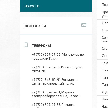
Под
НОВОСТИ
Про
упа
С в
КОНТАКТЫ
С с
Сеч
мм
Сте
+7 (700) 807-07-63
Менеджер по
Стр
продажам Илья
Тем
+7 (700) 807-07-51
Инна - трубы,
Тип
фитинги
Тип
+7 (707) 348-69-91
Эльмира -
фитинги, капельный полив
Тип
Фун
+7 (700) 807-07-61
Мария -
электрооборудование, насосы
Цве
+7 (700) 807-07-53
Рамиля -
Час