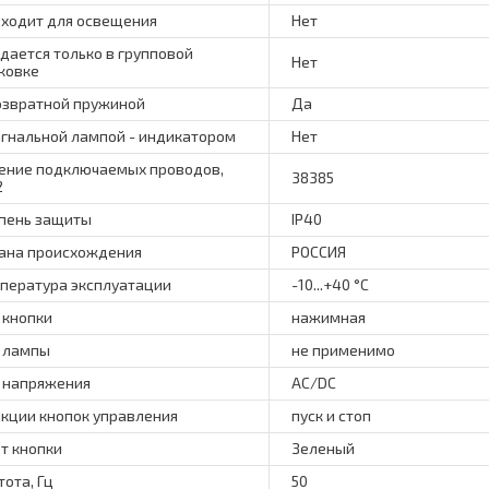
ходит для освещения
Нет
дается только в групповой
Нет
ковке
озвратной пружиной
Да
игнальной лампой - индикатором
Нет
ение подключаемых проводов,
38385
2
пень защиты
IP40
ана происхождения
РОССИЯ
пература эксплуатации
-10...+40 °C
 кнопки
нажимная
 лампы
не применимо
 напряжения
AC/DC
кции кнопок управления
пуск и стоп
т кнопки
Зеленый
тота, Гц
50