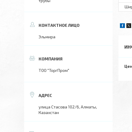
трубы
Ши
Эльмира
ИН
Цен
ТОО "ТоргПром"
улица Стасова 102/6, Алматы,
Казахстан