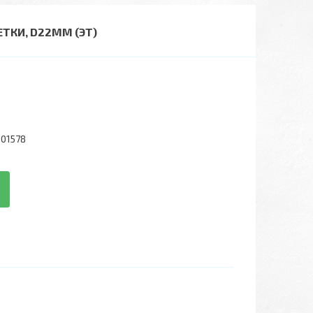
ЕТКИ, D22ММ (ЭТ)
01578