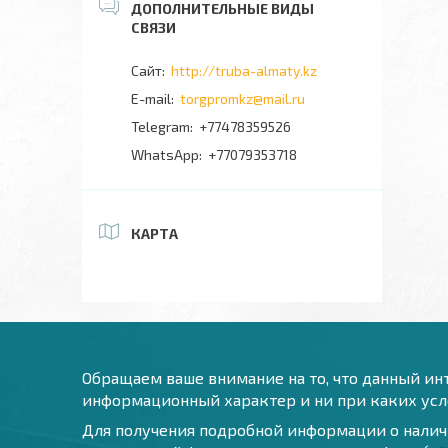
http://truba-almaty.kz
torgpromkz@mail.ru
+77478359526
+77079353718
КАРТА
Обращаем ваше внимание на то, что данный инт
информационный характер и ни при каких усло
Для получения подробной информации о наличи