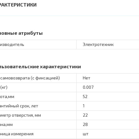
РАКТЕРИСТИКИ
новные атрибуты
изводитель
Электротехник
льзовательские характеристики
 самовозврата (с фиксацией)
Нет
(кг)
0.007
ота,мм
52
антийный срок, лет
1
метр отверстия, мм
22
на,мм
28
ница измерения
шт