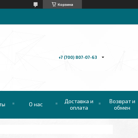
Корзина
+7 (700) 807-07-63
Доставка и
Возврат и
ты
О нас
оплата
обмен