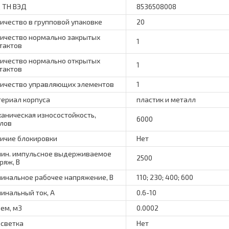
 ТН ВЭД
8536508008
ичество в групповой упаковке
20
ичество нормально закрытых
1
тактов
ичество нормально открытых
1
тактов
ичество управляющих элементов
1
ериал корпуса
пластик и металл
аническая износостойкость,
6000
лов
ичие блокировки
Нет
ин. импульсное выдерживаемое
2500
ряж, В
инальное рабочее напряжение, В
110; 230; 400; 600
инальный ток, А
0.6-10
ем, м3
0.0002
светка
Нет