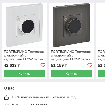
FORTE&PIANO Термостат
FORTE&PIANO Термостат
FOR
электронный с
электронный с
элек
индикацией FP252 белый
индикацией FP352 серый
инди
ИЭК
IEK
IEK
42 633
51 159
51 
₸
₸
Купить
Купить
О нас
100% положительных из 5 отзывов за год