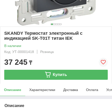
SKANDY Термостат электронный с
индикацией SK-T01T титан IEK
В наличии
Код: УТ-00001418
Розница
37 245
₸
Купить
Описание
Характеристики
Доставка
Оплата
Усл
Описание