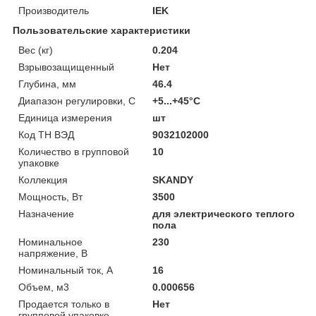
Производитель
IEK
Пользовательские характеристики
Вес (кг)
0.204
Взрывозащищенный
Нет
Глубина, мм
46.4
Диапазон регулировки, С
+5...+45°C
Единица измерения
шт
Код ТН ВЭД
9032102000
Количество в групповой
10
упаковке
Коллекция
SKANDY
Мощность, Вт
3500
Назначение
для электрического теплого
пола
Номинальное
230
напряжение, В
Номинальный ток, А
16
Объем, м3
0.000656
Продается только в
Нет
групповой упаковке