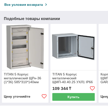
Все условия возврата
Подобные товары компании
TITAN 5 Корпус
TITAN 5 Корпус
Корп
металлический ЩРн-36
металлический
ЩМП-
(1*36) 585*310*140мм
ЩМП-40.40.25 УХЛ1 IP66
GAR
IP31 серый (одна дверь)
ИЭК
109 344
₸
ИЭК
Цену уточняйте
Цен
Купить