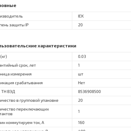
новные
изводитель
IEK
пень защиты IP
20
льзовательские характеристики
(кг)
0.03
антийный срок, лет
1
ница измерения
шт
икация срабатывания
Нет
 ТН ВЭД
8536908500
ичество в групповой упаковке
20
ичество переключающих
1
тактов
ин коммутируем ток, А
160