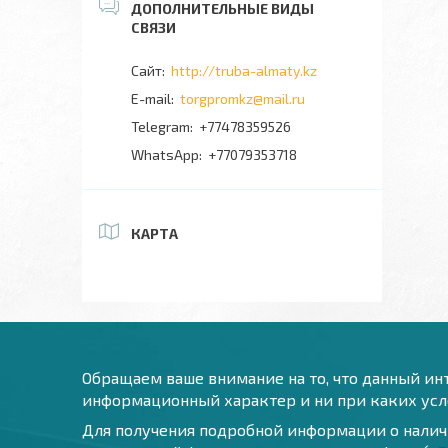
http://truba-almaty.kz
torgpromkz@mail.ru
+77478359526
+77079353718
КАРТА
Обращаем ваше внимание на то, что данный инт
информационный характер и ни при каких усло
Для получения подробной информации о наличи