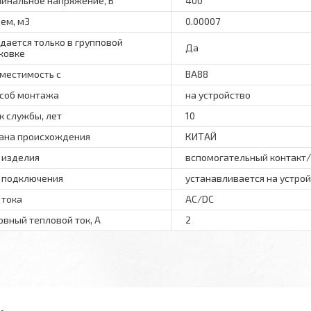
инальное напряжение, В
400
ем, м3
0.00007
дается только в групповой
Да
ковке
местимость с
ВА88
соб монтажа
на устройство
к службы, лет
10
ана происхождения
КИТАЙ
 изделия
вспомогательный контакт/
 подключения
устанавливается на устро
 тока
AC/DC
овный тепловой ток, А
2