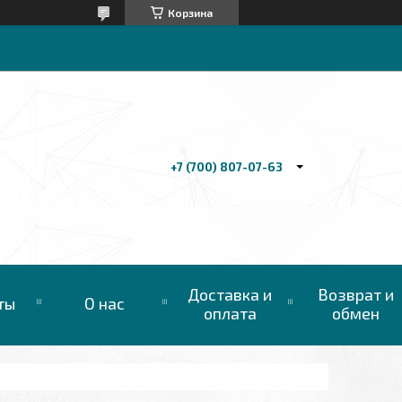
Корзина
+7 (700) 807-07-63
Доставка и
Возврат и
ты
О нас
оплата
обмен