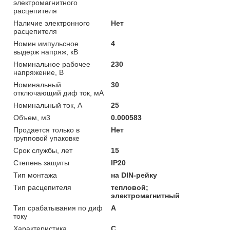
электромагнитного
расцепителя
Наличие электронного
Нет
расцепителя
Номин импульсное
4
выдерж напряж, кВ
Номинальное рабочее
230
напряжение, В
Номинальный
30
отключающий диф ток, мА
Номинальный ток, А
25
Объем, м3
0.000583
Продается только в
Нет
групповой упаковке
Срок службы, лет
15
Степень защиты
IP20
Тип монтажа
на DIN-рейку
Тип расцепителя
тепловой;
электромагнитный
Тип срабатывания по диф
A
току
Характеристика
C