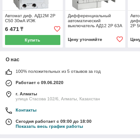
Автомат диф. АД12М 2Р
Дифференциальный
Авт
С50 30мА ИЭК
автоматический
диф
выключатель АД12 2Р 63А
2Р 
6 471
₸
300мА GENERICA
Цену уточняйте
Цен
Купить
О нас
100% положительных из 5 отзывов за год
Работает с 09.06.2020
г. Алматы
улица Стасова 102/6, Алматы, Казахстан
Контакты
Сегодня работает с 09:00 до 18:00
Показать весь график работы