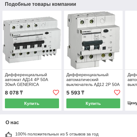
Подобные товары компании
Дифференциальный
Дифференциальный
Диф
автомат АД14 4Р 50А
автоматический
авто
30мА GENERICA
выключатель АД12 2Р 50А
выкл
30мА GENERICA
300
8 078
5 593
₸
₸
Цен
Купить
Купить
О нас
100% положительных из 5 отзывов за год