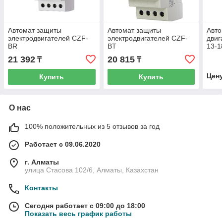
Автомат защиты
Автомат защиты
Авт
электродвигателей CZF-
электродвигателей CZF-
дви
BR
BT
13-1
21 392
20 815
₸
₸
Цен
Купить
Купить
О нас
100% положительных из 5 отзывов за год
Работает с 09.06.2020
г. Алматы
улица Стасова 102/6, Алматы, Казахстан
Контакты
Сегодня работает с 09:00 до 18:00
Показать весь график работы