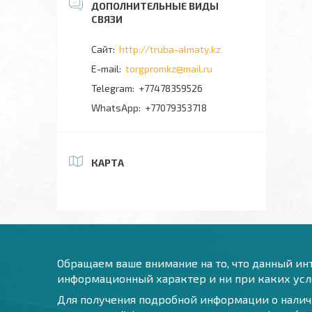
http://truba-almaty.kz
torgpromkz@mail.ru
+77478359526
+77079353718
КАРТА
Обращаем ваше внимание на то, что данный инт
информационный характер и ни при каких усло
Для получения подробной информации о наличи