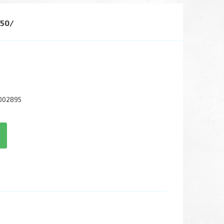
350/
002895