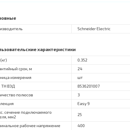
новные
изводитель
Schneider Electric
льзовательские характеристики
(кг)
0.352
антийный срок, м
24
ница измерения
шт
 ТН ВЭД
8536201007
ичество полюсов
3
лекция
Easy 9
с. сечение подключаемого
25
еля, мм2
инальное рабочее напряжение
400