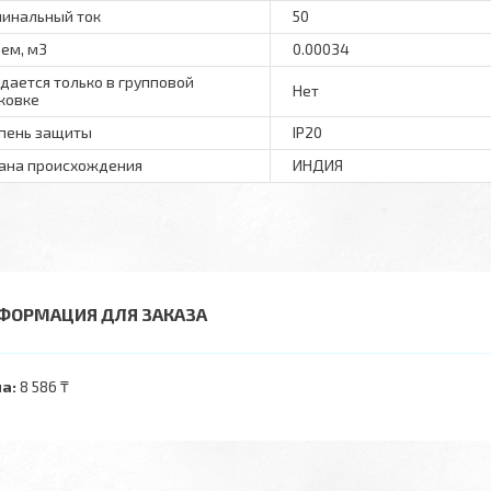
инальный ток
50
ем, м3
0.00034
дается только в групповой
Нет
ковке
пень защиты
IP20
ана происхождения
ИНДИЯ
ФОРМАЦИЯ ДЛЯ ЗАКАЗА
а:
8 586 ₸