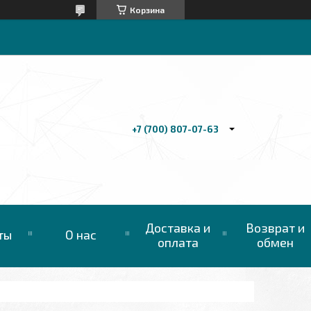
Корзина
+7 (700) 807-07-63
Доставка и
Возврат и
ты
О нас
оплата
обмен