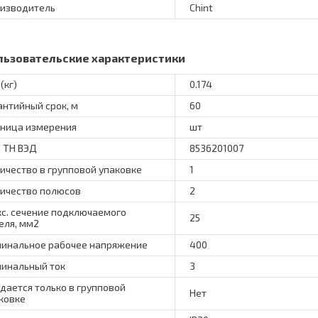
изводитель
Chint
льзовательские характеристики
(кг)
0.174
антийный срок, м
60
ница измерения
шт
 ТН ВЭД
8536201007
ичество в групповой упаковке
1
ичество полюсов
2
с. сечение подключаемого
25
еля, мм2
инальное рабочее напряжение
400
инальный ток
3
дается только в групповой
Нет
ковке