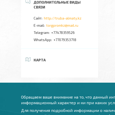
http://truba-almaty.kz
torgpromkz@mail.ru
+77478359526
+77079353718
КАРТА
Обращаем ваше внимание на то, что данный инт
информационный характер и ни при каких усло
Для получения подробной информации о наличи