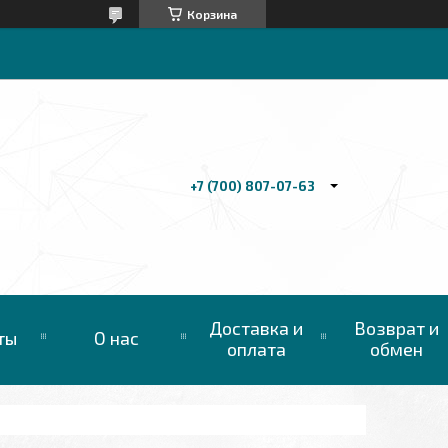
Корзина
+7 (700) 807-07-63
Доставка и
Возврат и
ты
О нас
оплата
обмен