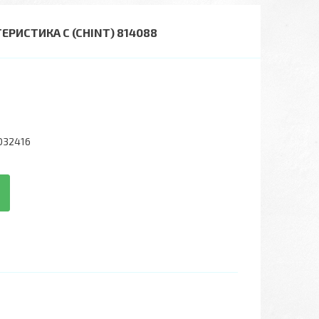
РИСТИКА C (CHINT) 814088
032416