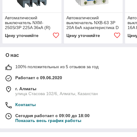
Автоматический
Автоматический
Авто
выключатель NXM-
выключатель NXB-63 3P
выкл
250S/3Р 225A 36кА (R)
20A 6кА характеристика D
16A 
(CHINT) 131368
(CHINT) 814184
/EZ9
Цену уточняйте
Цену уточняйте
Цен
О нас
100% положительных из 5 отзывов за год
Работает с 09.06.2020
г. Алматы
улица Стасова 102/6, Алматы, Казахстан
Контакты
Сегодня работает с 09:00 до 18:00
Показать весь график работы