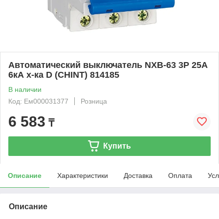
Автоматический выключатель NXB-63 3P 25A
6кА х-ка D (CHINT) 814185
В наличии
Код: Ем000031377
Розница
6 583
₸
Купить
Описание
Характеристики
Доставка
Оплата
Усл
Описание