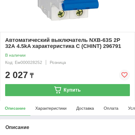
Автоматический выключатель NXB-63S 2P
32А 4.5kA характеристика C (CHINT) 296791
В наличии
Код: Ем000028252
Розница
2 027
₸
Купить
Описание
Характеристики
Доставка
Оплата
Усл
Описание