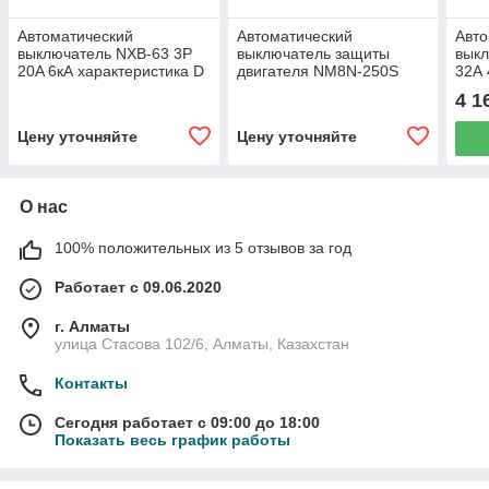
Автоматический
Автоматический
Авто
выключатель NXB-63 3P
выключатель защиты
выкл
20A 6кА характеристика D
двигателя NM8N-250S
32А 
(CHINT) 814184
ENM 160А 50kA 3P (R)
C (C
4 1
(CHINT) 271459
Цену уточняйте
Цену уточняйте
О нас
100% положительных из 5 отзывов за год
Работает с 09.06.2020
г. Алматы
улица Стасова 102/6, Алматы, Казахстан
Контакты
Сегодня работает с 09:00 до 18:00
Показать весь график работы