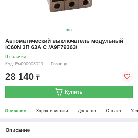
Автоматический выключатель модульный
iC60N 3П 63А С /A9F79363/
В наличии
Код: Ем000003020
Розница
28 140
₸
Купить
Описание
Характеристики
Доставка
Оплата
Усл
Описание