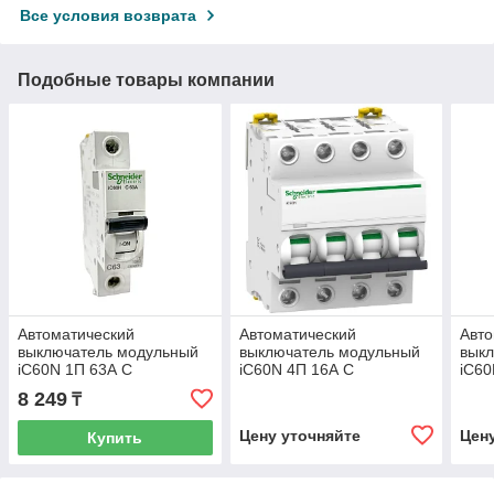
Все условия возврата
Подобные товары компании
Автоматический
Автоматический
Авто
выключатель модульный
выключатель модульный
вык
iC60N 1П 63А С
iC60N 4П 16А C
iC60
/A9F79163/
/A9F79416/
/A9F
8 249
₸
Цену уточняйте
Цен
Купить