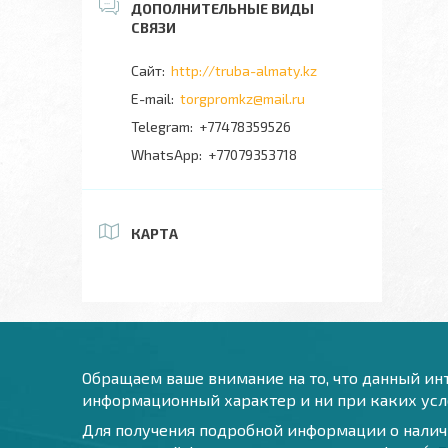
http://truba-almaty.kz
torgpromkz@mail.ru
+77478359526
+77079353718
КАРТА
Обращаем ваше внимание на то, что данный инт
информационный характер и ни при каких усло
Для получения подробной информации о наличи