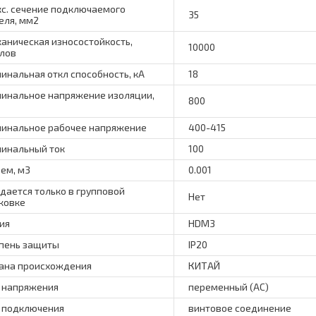
с. сечение подключаемого
35
еля, мм2
аническая износостойкость,
10000
лов
инальная откл способность, кА
18
инальное напряжение изоляции,
800
инальное рабочее напряжение
400-415
инальный ток
100
ем, м3
0.001
дается только в групповой
Нет
ковке
ия
HDM3
пень защиты
IP20
ана происхождения
КИТАЙ
 напряжения
переменный (АС)
 подключения
винтовое соединение