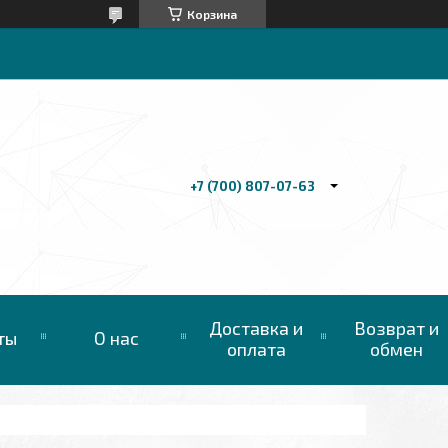
Корзина
+7 (700) 807-07-63
Доставка и
Возврат и
ты
О нас
оплата
обмен