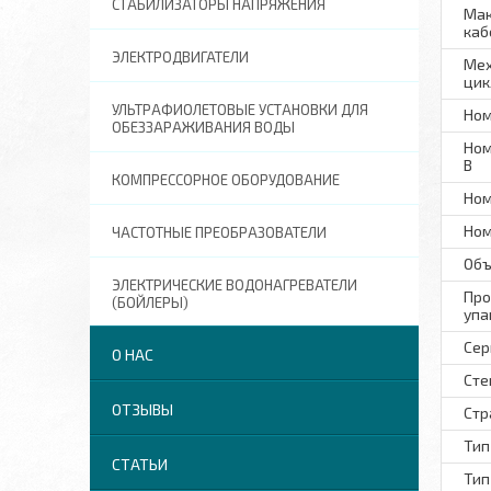
СТАБИЛИЗАТОРЫ НАПРЯЖЕНИЯ
Мак
каб
ЭЛЕКТРОДВИГАТЕЛИ
Мех
цик
УЛЬТРАФИОЛЕТОВЫЕ УСТАНОВКИ ДЛЯ
Ном
ОБЕЗЗАРАЖИВАНИЯ ВОДЫ
Ном
В
КОМПРЕССОРНОЕ ОБОРУДОВАНИЕ
Ном
Ном
ЧАСТОТНЫЕ ПРЕОБРАЗОВАТЕЛИ
Объ
ЭЛЕКТРИЧЕСКИЕ ВОДОНАГРЕВАТЕЛИ
Про
(БОЙЛЕРЫ)
упа
Сер
О НАС
Сте
ОТЗЫВЫ
Стр
Тип
СТАТЬИ
Тип