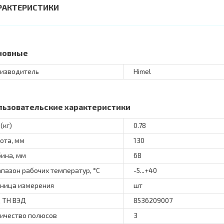
РАКТЕРИСТИКИ
новные
изводитель
Himel
льзовательские характеристики
(кг)
0.78
ота, мм
130
бина, мм
68
пазон рабочих температур, °C
-5...+40
ница измерения
шт
 ТН ВЭД
8536209007
ичество полюсов
3