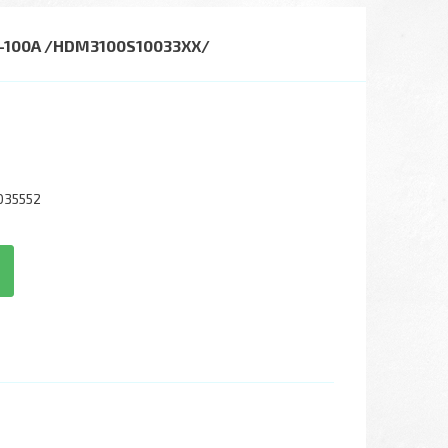
100A /HDM3100S10033XX/
035552