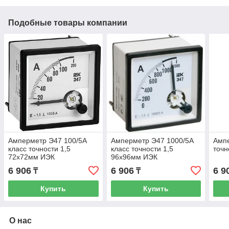
Подобные товары компании
Амперметр Э47 100/5А
Амперметр Э47 1000/5А
Ампе
класс точности 1,5
класс точности 1,5
точн
72х72мм ИЭК
96х96мм ИЭК
6 906
6 906
6 9
₸
₸
Купить
Купить
О нас