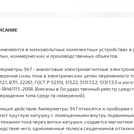
именяются в низковольтных комплектных устройствах в 
лых, коммерческих и производственных объектов.
перметры Э47 - аналоговые электромагнитные электрои
ерения силы тока в электрических цепях переменного т
12.1, 8711, 22261; ГОСТ Р 52319, 51522, 51317.3.2, 51317.3.3 
-18461115-2008. Внесены в Государственный реестр сред
ерждении типа средств измерений).
нцип действия: Амперметры Э47 относятся к приборам с
еют круглую катушку с помещенными внутрь подвижным
текании тока через витки катушки, создается магнитное
едствие чего, одноименные полюса сердечников отталк