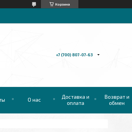
Корзина
+7 (700) 807-07-63
Доставка и
Возврат и
ты
О нас
оплата
обмен