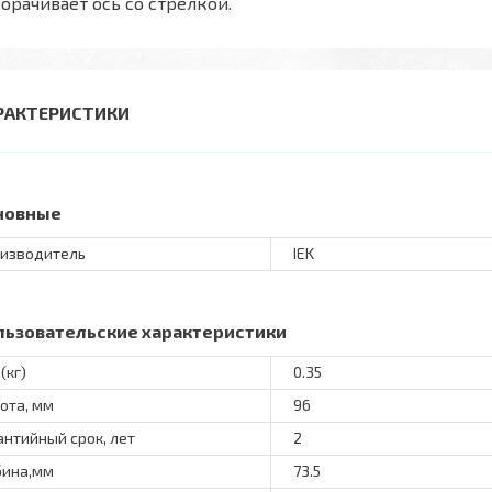
орачивает ось со стрелкой.
РАКТЕРИСТИКИ
новные
изводитель
IEK
льзовательские характеристики
(кг)
0.35
ота, мм
96
антийный срок, лет
2
бина,мм
73.5