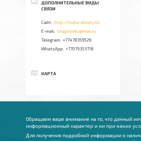
http://truba-almaty.kz
torgpromkz@mail.ru
+77478359526
+77079353718
КАРТА
Обращаем ваше внимание на то, что данный инт
информационный характер и ни при каких усло
Для получения подробной информации о наличи