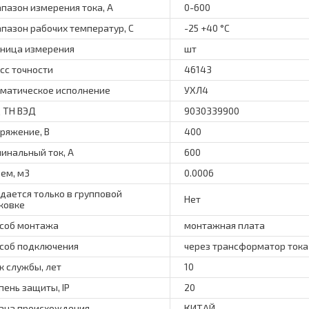
пазон измерения тока, А
0-600
пазон рабочих температур, С
-25 +40 °C
ница измерения
шт
сс точности
46143
матическое исполнение
УХЛ4
 ТН ВЭД
9030339900
ряжение, В
400
инальный ток, А
600
ем, м3
0.0006
дается только в групповой
Нет
ковке
соб монтажа
монтажная плата
соб подключения
через трансформатор тока
к службы, лет
10
пень защиты, IP
20
ана происхождения
КИТАЙ