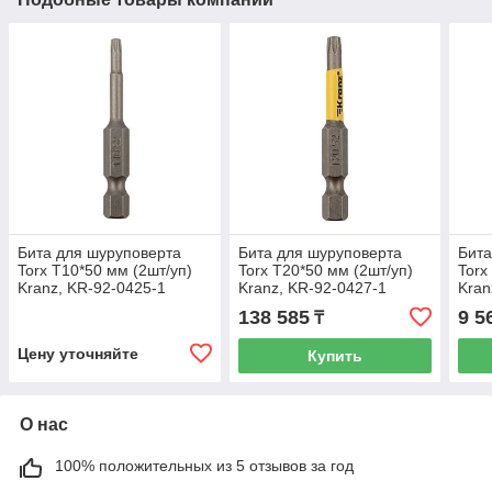
Бита для шуруповерта
Бита для шуруповерта
Бита
Torx T10*50 мм (2шт/уп)
Torx T20*50 мм (2шт/уп)
Torx
Kranz, KR-92-0425-1
Kranz, KR-92-0427-1
Kran
138 585
9 5
₸
Цену уточняйте
Купить
О нас
100% положительных из 5 отзывов за год