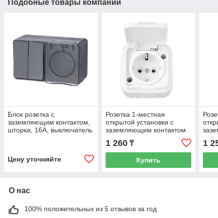
Подобные товары компании
Блок розетка с
Розетка 1-местная
Розе
заземляющим контактом,
открытой установки с
откр
шторка, 16А, выключатель
заземляющим контактом
заз
2-клавишный 10А, IP54
IP54, серия ПРАЛЕСКА
IP54
1 260
1 2
₸
Антрацит /ATN544074/
АКВА, РА16-297
АКВА
Цену уточняйте
Купить
О нас
100% положительных из 5 отзывов за год