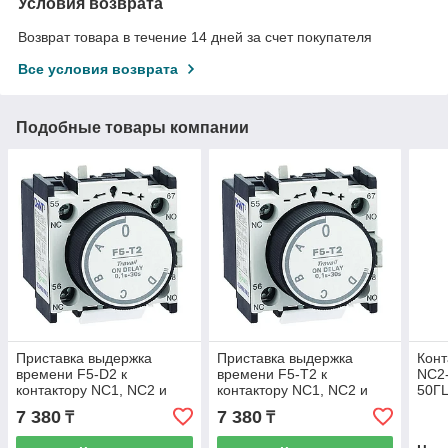
Условия возврата
Возврат товара в течение 14 дней за счет покупателя
Все условия возврата
Подобные товары компании
Приставка выдержка
Приставка выдержка
Конт
времени F5-D2 к
времени F5-T2 к
NC2
контактору NC1, NC2 и
контактору NC1, NC2 и
50ГЦ
NXC (R) (CHINT) 258019
NXC (R) (CHINT) 258022
7 380
7 380
₸
₸