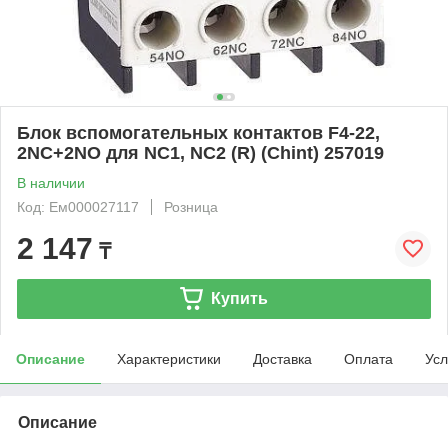
Блок вспомогательных контактов F4-22,
2NC+2NO для NC1, NC2 (R) (Chint) 257019
В наличии
Код: Ем000027117
Розница
2 147
₸
Купить
Описание
Характеристики
Доставка
Оплата
Усл
Описание