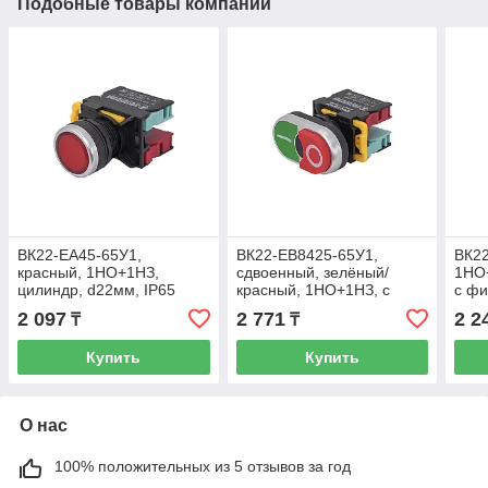
Подобные товары компании
ВК22-EA45-65У1,
ВК22-EB8425-65У1,
ВК22
красный, 1НО+1НЗ,
сдвоенный, зелёный/
1НО+
цилиндр, d22мм, IP65
красный, 1НО+1НЗ, с
с фи
(ЭТ)
символами "I-O", IP65
стан
2 097
2 771
2 2
₸
₸
(ЭТ)
d22м
Купить
Купить
О нас
100% положительных из 5 отзывов за год