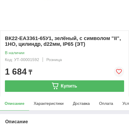
ВК22-EA3361-65У1, зелёный, с символом "II",
1НО, цилиндр, d22мм, IP65 (ЭТ)
В наличии
Код: УТ-00001592
Розница
1 684
₸
Купить
Описание
Характеристики
Доставка
Оплата
Усл
Описание