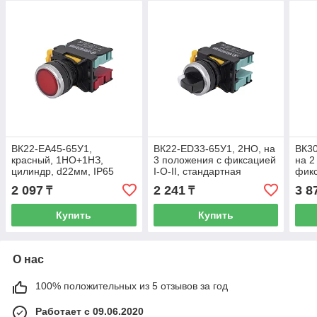
ВК22-EA45-65У1,
ВК22-ED33-65У1, 2НО, на
ВК30
красный, 1НО+1НЗ,
3 положения с фиксацией
на 2
цилиндр, d22мм, IP65
I-O-II, стандартная
фикс
(ЭТ)
рукоятка, d22мм, IP65
стан
2 097
2 241
3 8
₸
₸
(ЭТ)
d30м
Купить
Купить
О нас
100% положительных из 5 отзывов за год
Работает с 09.06.2020