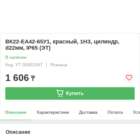
ВК22-EA42-65У1, красный, 1НЗ, цилиндр,
d22мм, IP65 (ЭТ)
В наличии
Код: УТ-00001597
Розница
1 606
₸
Купить
Описание
Характеристики
Доставка
Оплата
Усл
Описание