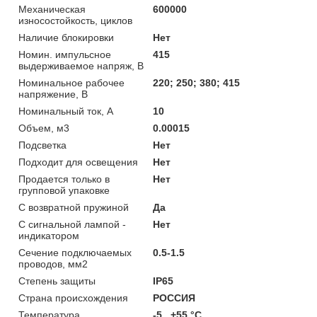
Механическая
600000
износостойкость, циклов
Наличие блокировки
Нет
Номин. импульсное
415
выдерживаемое напряж, В
Номинальное рабочее
220; 250; 380; 415
напряжение, В
Номинальный ток, А
10
Объем, м3
0.00015
Подсветка
Нет
Подходит для освещения
Нет
Продается только в
Нет
групповой упаковке
С возвратной пружиной
Да
С сигнальной лампой -
Нет
индикатором
Сечение подключаемых
0.5-1.5
проводов, мм2
Степень защиты
IP65
Страна происхождения
РОССИЯ
Температура
-5...+55 °C