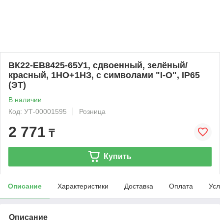
ВК22-EB8425-65У1, сдвоенный, зелёный/
красный, 1НО+1НЗ, с символами "I-O", IP65
(ЭТ)
В наличии
Код: УТ-00001595
Розница
2 771
₸
Купить
Описание
Характеристики
Доставка
Оплата
Усл
Описание