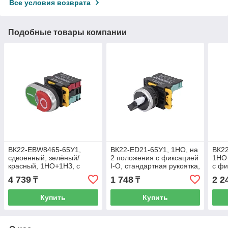
Все условия возврата
Подобные товары компании
ВК22-EBW8465-65У1,
ВК22-ED21-65У1, 1НО, на
ВК22
сдвоенный, зелёный/
2 положения с фиксацией
1НО+
красный, 1НО+1НЗ, с
I-O, стандартная рукоятка,
с фи
символами "I-O", с
d22мм, IP65 (ЭТ)
стан
4 739
1 748
2 2
₸
₸
подсветкой 220В, IP65
d22м
Купить
Купить