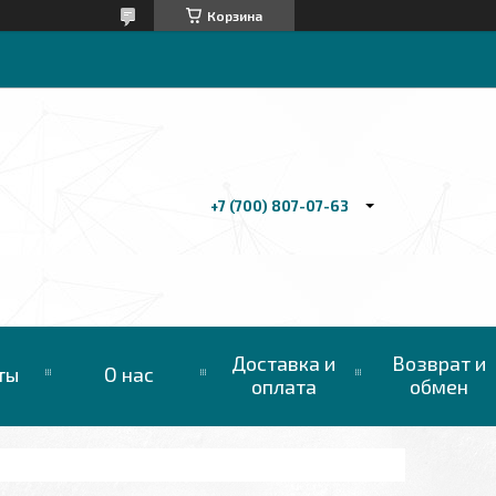
Корзина
+7 (700) 807-07-63
Доставка и
Возврат и
ты
О нас
оплата
обмен