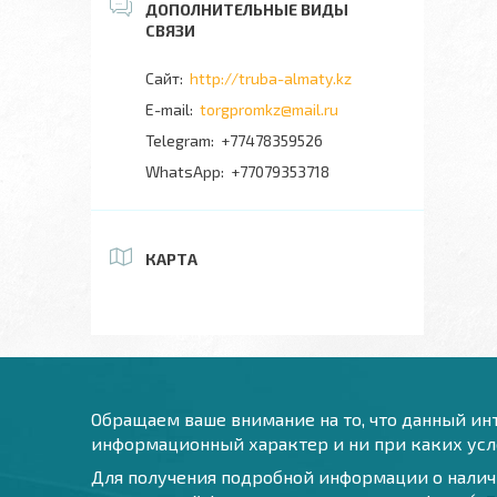
http://truba-almaty.kz
torgpromkz@mail.ru
+77478359526
+77079353718
КАРТА
Обращаем ваше внимание на то, что данный инт
информационный характер и ни при каких усло
Для получения подробной информации о наличи