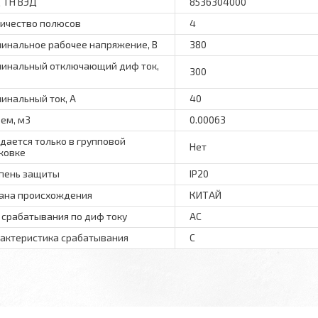
 ТН ВЭД
8536304000
ичество полюсов
4
инальное рабочее напряжение, В
380
инальный отключающий диф ток,
300
инальный ток, А
40
ем, м3
0.00063
дается только в групповой
Нет
ковке
пень защиты
IP20
ана происхождения
КИТАЙ
 срабатывания по диф току
AC
актеристика срабатывания
C