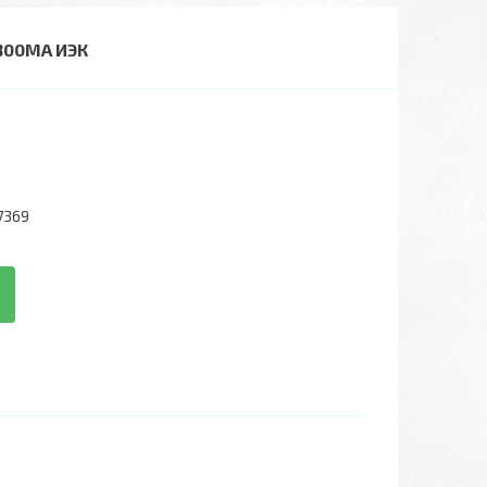
300МА ИЭК
7369