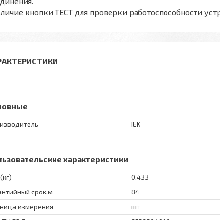
динения.
личие кнопки ТЕСТ для проверки работоспособности уст
РАКТЕРИСТИКИ
новные
изводитель
IEK
льзовательские характеристики
(кг)
0.433
антийный срок,м
84
ница измерения
шт