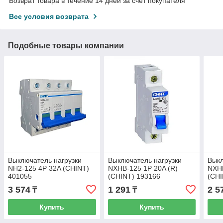
Возврат товара в течение 14 дней за счет покупателя
Все условия возврата
Подобные товары компании
Выключатель нагрузки
Выключатель нагрузки
Выкл
NH2-125 4P 32A (CHINT)
NXHB-125 1P 20A (R)
NXHB
401055
(CHINT) 193166
(CHI
3 574
1 291
2 5
₸
₸
Купить
Купить