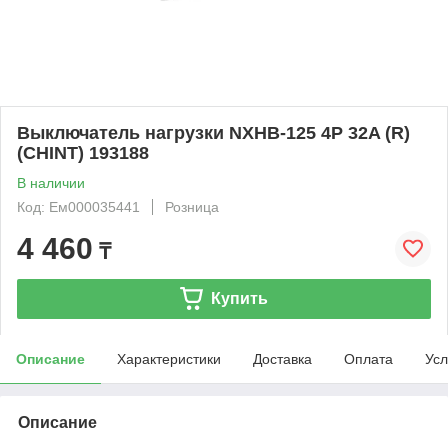
Выключатель нагрузки NXHB-125 4P 32A (R)
(CHINT) 193188
В наличии
Код: Ем000035441
Розница
4 460
₸
Купить
Описание
Характеристики
Доставка
Оплата
Усл
Описание