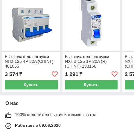
Выключатель нагрузки
Выключатель нагрузки
Выкл
NH2-125 4P 32A (CHINT)
NXHB-125 1P 20A (R)
NXHB
401055
(CHINT) 193166
(CHI
3 574
1 291
2 5
₸
₸
Купить
Купить
О нас
100% положительных из 5 отзывов за год
Работает с 09.06.2020