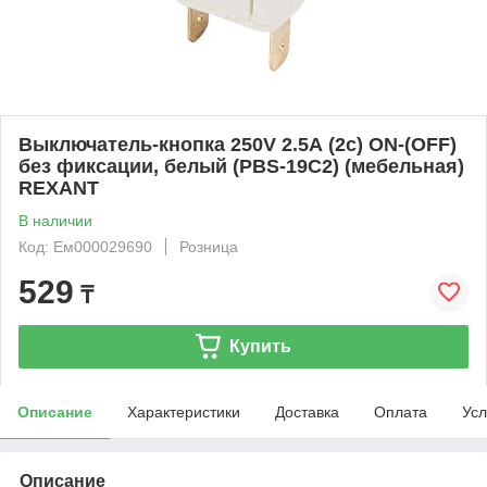
Выключатель-кнопка 250V 2.5А (2с) ON-(OFF)
без фиксации, белый (PBS-19С2) (мебельная)
REXANT
В наличии
Код: Ем000029690
Розница
529
₸
Купить
Описание
Характеристики
Доставка
Оплата
Усл
Описание