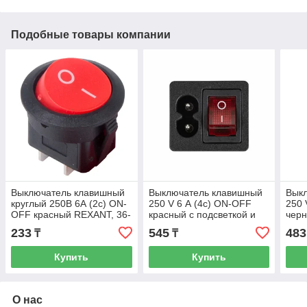
Подобные товары компании
Выключатель клавишный
Выключатель клавишный
Вык
круглый 250В 6А (2с) ON-
250 V 6 А (4с) ON-OFF
250 
OFF красный REXANT, 36-
красный с подсветкой и
черн
2560
штекером C8 2PIN
2PI
233
545
483
₸
₸
REXANT
Купить
Купить
О нас