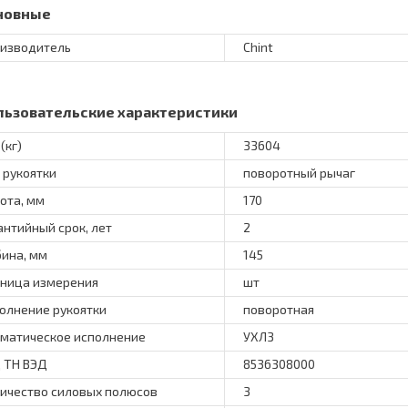
новные
изводитель
Chint
льзовательские характеристики
(кг)
33604
 рукоятки
поворотный рычаг
ота, мм
170
антийный срок, лет
2
бина, мм
145
ница измерения
шт
олнение рукоятки
поворотная
матическое исполнение
УХЛ3
 ТН ВЭД
8536308000
ичество силовых полюсов
3