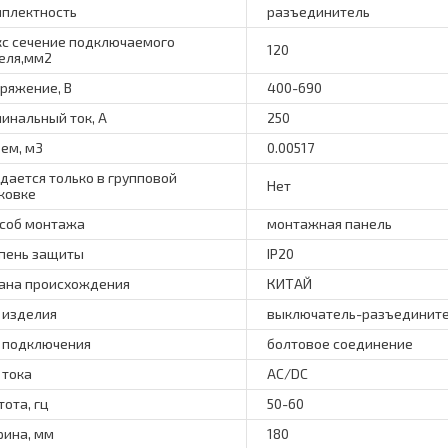
плектность
разъединитель
с сечение подключаемого
120
еля,мм2
ряжение, В
400-690
инальный ток, А
250
ем, м3
0.00517
дается только в групповой
Нет
ковке
соб монтажа
монтажная панель
пень защиты
IP20
ана происхождения
КИТАЙ
 изделия
выключатель-разъединит
 подключения
болтовое соединение
 тока
АС/DC
тота, гц
50-60
ина, мм
180