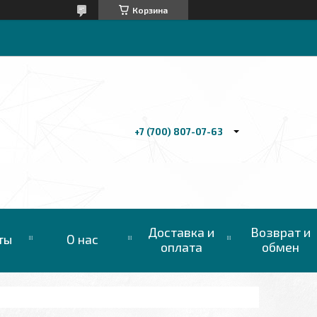
Корзина
+7 (700) 807-07-63
Доставка и
Возврат и
ты
О нас
оплата
обмен