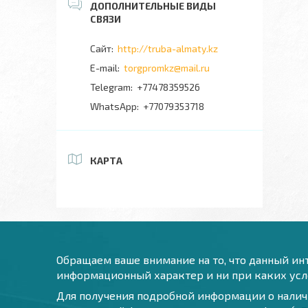
http://truba-almaty.kz
torgpromkz@mail.ru
+77478359526
+77079353718
КАРТА
Обращаем ваше внимание на то, что данный инт
информационный характер и ни при каких усло
Для получения подробной информации о наличи