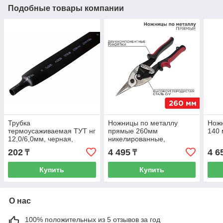
Подобные товары компании
Трубка
Ножницы по металлу
Нож
термоусаживаемая ТУТ нг
прямые 260мм
140 
12,0/6,0мм, черная,
никелированные,
упаковка 50 шт. по 1м
двухкомпонентные
202
4 495
4 6
₸
₸
REXANT
рукоятки REXANT 12-4630
Купить
Купить
О нас
100% положительных из 5 отзывов за год