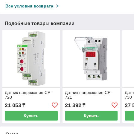
Все условия возврата
Подобные товары компании
Датчик напряжения CP-
Датчик напряжения CP-
Датч
720
721
730
21 053
21 392
27 
₸
₸
Купить
Купить