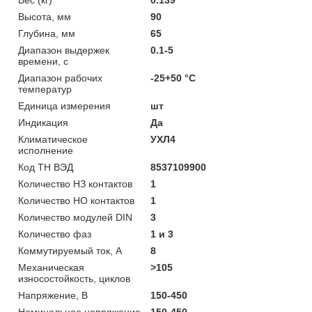
Высота, мм
90
Глубина, мм
65
Диапазон выдержек
0.1-5
времени, с
Диапазон рабочих
-25+50 °C
температур
Единица измерения
шт
Индикация
Да
Климатическое
УХЛ4
исполнение
Код ТН ВЭД
8537109900
Количество НЗ контактов
1
Количество НО контактов
1
Количество модулей DIN
3
Количество фаз
1 и 3
Коммутируемый ток, А
8
Механическая
>105
износостойкость, циклов
Напряжение, В
150-450
Номинальное напряжение
150-450