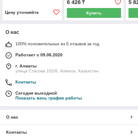
6 426
5 8
₸
(CHINT) 105523
4.5kA (CHINT) 105541
4.5k
Цену уточняйте
Купить
О нас
100% положительных из 5 отзывов за год
Работает с 09.06.2020
г. Алматы
улица Стасова 102/6, Алматы, Казахстан
Контакты
Сегодня выходной
Показать весь график работы
О нас
Контакты