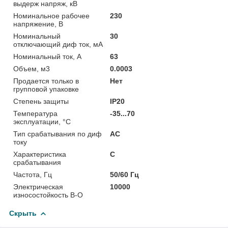
выдерж напряж, кВ
Номинальное рабочее
230
напряжение, В
Номинальный
30
отключающий диф ток, мА
Номинальный ток, А
63
Объем, м3
0.0003
Продается только в
Нет
групповой упаковке
Степень защиты
IP20
Температура
-35...70
эксплуатации, °C
Тип срабатывания по диф
AC
току
Характеристика
C
срабатывания
Частота, Гц
50/60 Гц
Электрическая
10000
износостойкость В-О
Скрыть