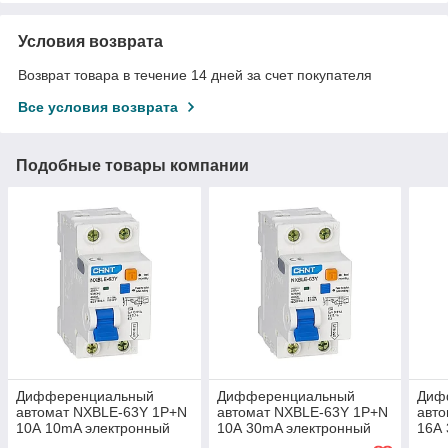
Условия возврата
Возврат товара в течение 14 дней за счет покупателя
Все условия возврата
Подобные товары компании
Дифференциальный
Дифференциальный
Диф
автомат NXBLE-63Y 1P+N
автомат NXBLE-63Y 1P+N
авт
10А 10mA электронный
10А 30mA электронный
16А
тип AС, х-ка C, 4.5kA R
тип AС, характеристика С,
тип 