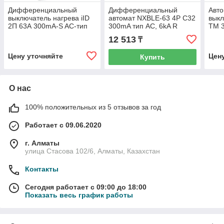
Дифференциальный
Дифференциальный
Авто
выключатель нагрева iID
автомат NXBLE-63 4P С32
вык
2П 63А 300mA-S AC-тип
300mA тип AС, 6kA R
TM 3
/A9R15263/
CHINT 982196
рег
12 513
₸
тер
расц
Цену уточняйте
Цен
Купить
272
О нас
100% положительных из 5 отзывов за год
Работает с 09.06.2020
г. Алматы
улица Стасова 102/6, Алматы, Казахстан
Контакты
Сегодня работает с 09:00 до 18:00
Показать весь график работы