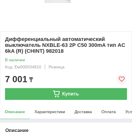
Дифференциальный автоматический
выключатель NXBLE-63 2P С50 300mA тип AС
6kA (R) (CHINT) 982018
В наличии
Код: Ем000034810
Розница
7 001
₸
Купить
Описание
Характеристики
Доставка
Оплата
Усл
Описание