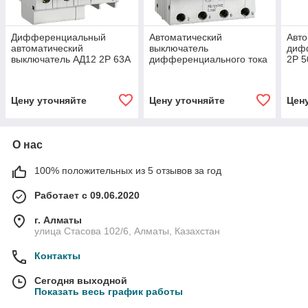
Дифференциальный
Автоматический
Авт
автоматический
выключатель
диф
выключатель АД12 2Р 63А
дифференциального тока
2Р 
300мА GENERICA
АВДТ 34 С63 300мА ИЭК
Цену уточняйте
Цену уточняйте
Цен
О нас
100% положительных из 5 отзывов за год
Работает с 09.06.2020
г. Алматы
улица Стасова 102/6, Алматы, Казахстан
Контакты
Сегодня выходной
Показать весь график работы