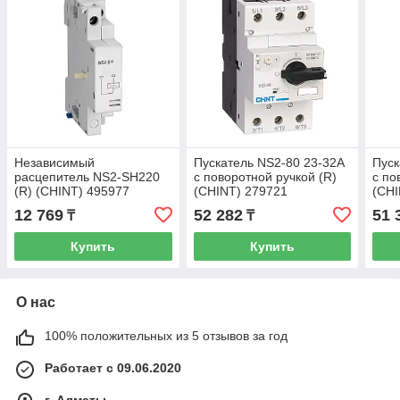
Независимый
Пускатель NS2-80 23-32A
Пуск
расцепитель NS2-SH220
с поворотной ручкой (R)
с по
(R) (CHINT) 495977
(CHINT) 279721
(CHI
12 769
52 282
51 
₸
₸
Купить
Купить
О нас
100% положительных из 5 отзывов за год
Работает с 09.06.2020