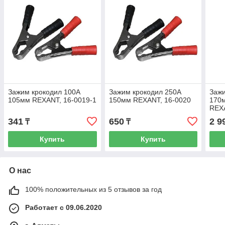
Зажим крокодил 100А
Зажим крокодил 250А
Зажи
105мм REXANT, 16-0019-1
150мм REXANT, 16-0020
170м
REXA
341
650
2 9
₸
₸
Купить
Купить
О нас
100% положительных из 5 отзывов за год
Работает с 09.06.2020