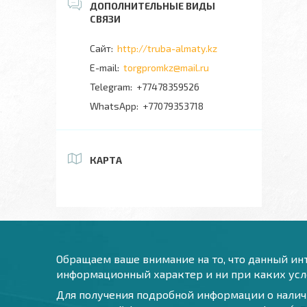
http://truba-almaty.kz
torgpromkz@mail.ru
+77478359526
+77079353718
КАРТА
Обращаем ваше внимание на то, что данный инт
информационный характер и ни при каких усло
Для получения подробной информации о наличи