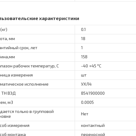
льзовательские характеристики
(кг)
0.1
ота, мм
18
антийный срок, лет
1
бина,мм
158
пазон рабочих температур, С
-40 +45 °C
ница измерения
шт
матическое исполнение
УХЛ4
 ТН ВЭД
8541900000
ем, м3
0.0005
дается только в групповой
Нет
ковке
соб измерения
контактный
соб монтажа
переносной