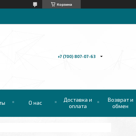
Корзина
+7 (700) 807-07-63
Доставка и
Возврат и
ты
О нас
оплата
обмен