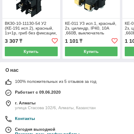
ВК30-10-11130-54 У2
КЕ-011 У3 исп.1, красный,
КЕ-0
(КЕ-191 исп.2), красный,
2з, цилиндр, IP40, 10А
2з, 
1з+1р, гриб без фиксации,
,660В, выключатель
,660
IP54, 10А. 660В (ЭТ)
кнопочный (ЭТ)
кноп
3 307
1 101
1 1
₸
₸
Купить
Купить
О нас
100% положительных из 5 отзывов за год
Работает с 09.06.2020
г. Алматы
улица Стасова 102/6, Алматы, Казахстан
Контакты
Сегодня выходной