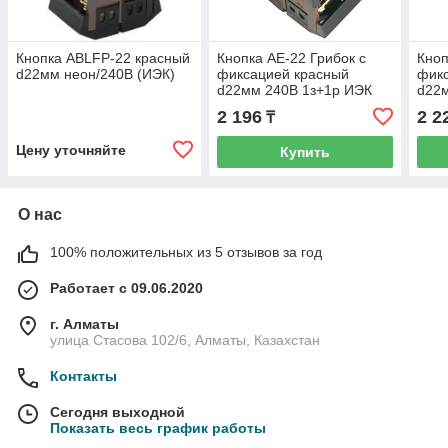
Кнопка ABLFP-22 красный
Кнопка AE-22 Грибок с
Кноп
d22мм неон/240В (ИЭК)
фиксацией красный
фик
d22мм 240В 1з+1р ИЭК
d22
2 196
2 2
₸
Цену уточняйте
Купить
О нас
100% положительных из 5 отзывов за год
Работает с 09.06.2020
г. Алматы
улица Стасова 102/6, Алматы, Казахстан
Контакты
Сегодня выходной
Показать весь график работы