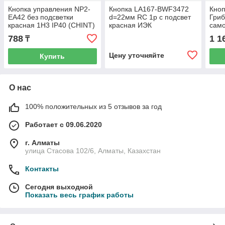
Кнопка управления NP2-
Кнопка LA167-BWF3472
Кноп
EA42 без подсветки
d=22мм RC 1р с подсвет
Гриб
красная 1Н3 IP40 (CHINT)
красная ИЭК
сам
574817
без 
788
1 1
₸
1Н3 
Цену уточняйте
Купить
О нас
100% положительных из 5 отзывов за год
Работает с 09.06.2020
г. Алматы
улица Стасова 102/6, Алматы, Казахстан
Контакты
Сегодня выходной
Показать весь график работы