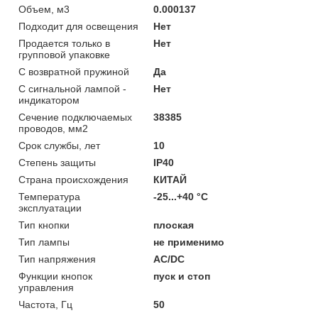
Объем, м3
0.000137
Подходит для освещения
Нет
Продается только в
Нет
групповой упаковке
С возвратной пружиной
Да
С сигнальной лампой -
Нет
индикатором
Сечение подключаемых
38385
проводов, мм2
Срок службы, лет
10
Степень защиты
IP40
Страна происхождения
КИТАЙ
Температура
-25...+40 °C
эксплуатации
Тип кнопки
плоская
Тип лампы
не применимо
Тип напряжения
AC/DC
Функции кнопок
пуск и стоп
управления
Частота, Гц
50