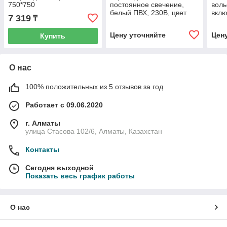
750*750
постоянное свечение,
вол
белый ПВХ, 230В, цвет
вкл
7 319
₸
Тёплый белый (нужен
элли
шнур питания 303-500-1)
Мега
Цену уточняйте
Цен
Купить
О нас
100% положительных из 5 отзывов за год
Работает с 09.06.2020
г. Алматы
улица Стасова 102/6, Алматы, Казахстан
Контакты
Сегодня выходной
Показать весь график работы
О нас