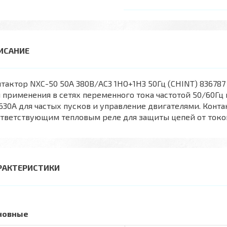
тактор NXC-50 50A 380В/АС3 1НО+1НЗ 50Гц (CHINT) 83678
 применения в сетях переменного тока частотой 50/60Г
630А для частых пусков и управление двигателями. Конт
тветствующим тепловым реле для защиты цепей от токо
РАКТЕРИСТИКИ
новные