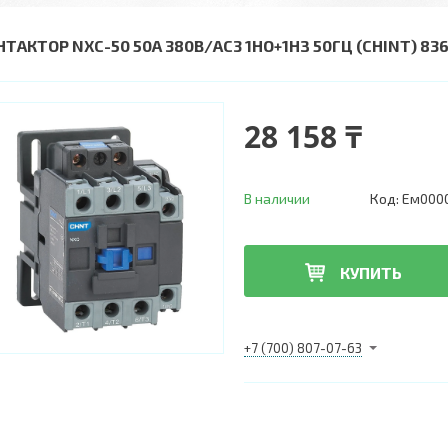
НТАКТОР NXC-50 50A 380В/АС3 1НО+1НЗ 50ГЦ (CHINT) 83
28 158 ₸
В наличии
Код:
Ем000
КУПИТЬ
+7 (700) 807-07-63