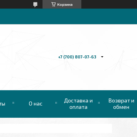
Корзина
+7 (700) 807-07-63
Доставка и
Возврат и
ты
О нас
оплата
обмен