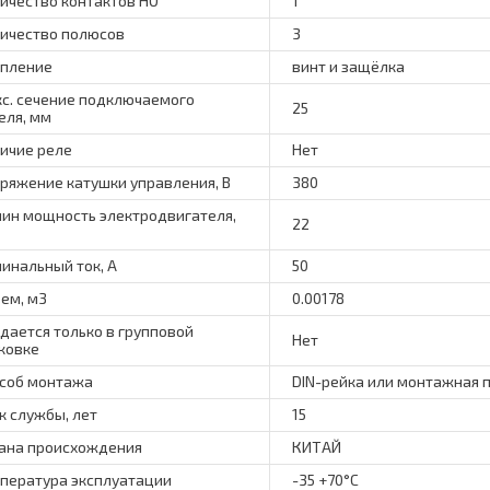
ичество контактов НО
1
ичество полюсов
3
пление
винт и защёлка
с. сечение подключаемого
25
еля, мм
ичие реле
Нет
ряжение катушки управления, В
380
ин мощность электродвигателя,
22
инальный ток, А
50
ем, м3
0.00178
дается только в групповой
Нет
ковке
соб монтажа
DIN-рейка или монтажная 
к службы, лет
15
ана происхождения
КИТАЙ
пература эксплуатации
-35 +70°C