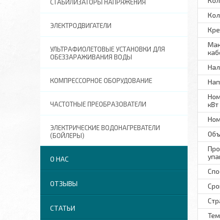
Кол
СТАБИЛИЗАТОРЫ НАПРЯЖЕНИЯ
Кол
ЭЛЕКТРОДВИГАТЕЛИ
Кре
Мак
УЛЬТРАФИОЛЕТОВЫЕ УСТАНОВКИ ДЛЯ
каб
ОБЕЗЗАРАЖИВАНИЯ ВОДЫ
Нал
КОМПРЕССОРНОЕ ОБОРУДОВАНИЕ
Нап
Ном
ЧАСТОТНЫЕ ПРЕОБРАЗОВАТЕЛИ
кВт
Ном
ЭЛЕКТРИЧЕСКИЕ ВОДОНАГРЕВАТЕЛИ
Объ
(БОЙЛЕРЫ)
Про
упа
О НАС
Спо
ОТЗЫВЫ
Сро
Стр
СТАТЬИ
Тем