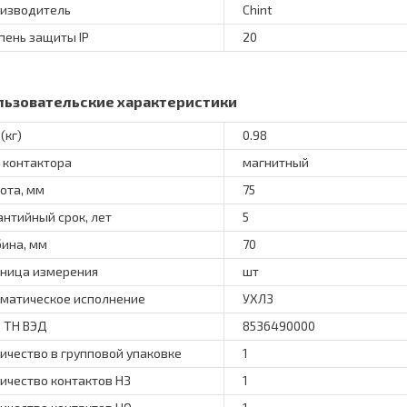
изводитель
Chint
пень защиты IP
20
льзовательские характеристики
(кг)
0.98
 контактора
магнитный
ота, мм
75
антийный срок, лет
5
бина, мм
70
ница измерения
шт
матическое исполнение
УХЛ3
 ТН ВЭД
8536490000
ичество в групповой упаковке
1
ичество контактов НЗ
1