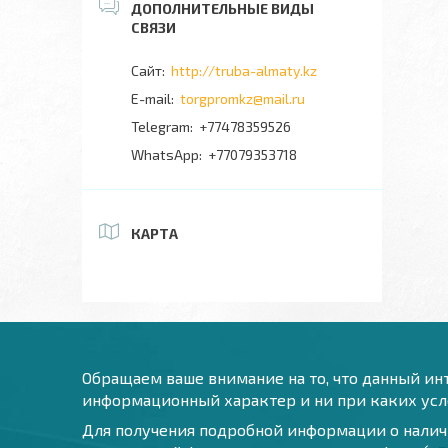
http://truba-almaty.kz
torgpromkz@mail.ru
+77478359526
+77079353718
КАРТА
Обращаем ваше внимание на то, что данный инт
информационный характер и ни при каких усло
Для получения подробной информации о наличи