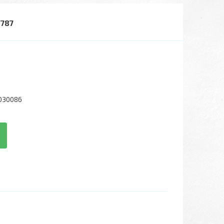
6787
030086